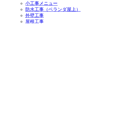
小工事メニュー
防水工事（ベランダ屋上）
外壁工事
屋根工事
仮設足場工事、コーキング工事
アパート・ハイツ塗装
コーティングプラン
施工事例
施工事例一覧
外壁塗装
屋根塗装
外装補修
お客様の声
お客様の声一覧
お役立ち情報