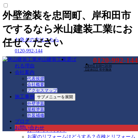
外壁塗装を忠岡町、岸和田市
でするなら米山建装工業にお
お急ぎの方はこちら
任せください
0120-992-144
0120-992-144
米山建装工業
選ば
メールでのご相談はこちら
れる理由
【受付】8:00〜20:00
【定休日】年中無休
会社案内
お問い合わせ
代表挨拶
最新の投稿
会社概要
アクセスマップ
施工事例
サブメニューを展開
外壁塗装工事は屋根や付帯部分も塗装が必要？忠
外壁塗装
岡町・岸和田市・貝塚市・泉大津市の皆さんへ詳
屋根塗装
しく解説！
外装補修
屋根の色はどう選ぶ？外壁との相性を考えた色選
ブログ
びとは？忠岡町・岸和田市・貝塚市・泉大津市の
お問い合わせ
方へアドバイス！
お家のリフォームはどうする？点検とリフォーム