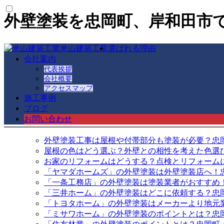
外壁塗装を忠岡町、岸和田市
米山建装工業
選ばれる理由
会社案内
代表挨拶
会社概要
メールでのご相談はこちら
アクセスマップ
施工事例
お問い合わせ
ブログ
お問い合わせ
最新の投稿
外壁塗装工事は屋根や付帯部分も塗装が必要？忠
屋根の色はどう選ぶ？外壁との相性を考えた色選
お家のリフォームはどうする？点検とリフォーム
「ヤマダホームズ」の外壁塗装は外壁塗装店へ！
「一条工務店」の外壁塗装は塗装業者がおすすめ
「三井ホーム」の外壁塗装はどこに依頼する？忠
「トヨタホーム」の外壁塗装はメーカーより地元
「ミサワホーム」の外壁塗装のポイントとは？忠