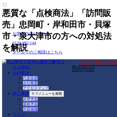
悪質な「点検商法」「訪問販
売」忠岡町・岸和田市・貝塚
お急ぎの方はこちら
市・泉大津市の方への対処法
0120-992-144
を解説
メールでのご相談はこちら
0120-992-144
米山建装工業
選ば
お問い合わせ
れる理由
【受付】8:00〜20:00
【定休日】年中無休
最新の投稿
会社案内
代表挨拶
外壁塗装工事は屋根や付帯部分も塗装が必要？忠
会社概要
アクセスマップ
岡町・岸和田市・貝塚市・泉大津市の皆さんへ詳
施工事例
サブメニューを展開
しく解説！
屋根の色はどう選ぶ？外壁との相性を考えた色選
外壁塗装
屋根塗装
びとは？忠岡町・岸和田市・貝塚市・泉大津市の
外装補修
方へアドバイス！
ブログ
お家のリフォームはどうする？点検とリフォーム